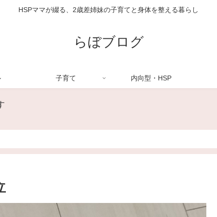
HSPママが綴る、2歳差姉妹の子育てと身体を整える暮らし
らぼブログ
ル
子育て
内向型・HSP
す
立