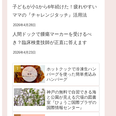
子どもが小1から6年続けた！疲れやすい
ママの『チャレンジタッチ』活用法
2026年4月28日
人間ドックで腫瘍マーカーを受けるべ
き？臨床検査技師が正直に答えます
2026年4月23日
ホットクックで冷凍生ハン
バーグを使った簡単煮込み
ハンバーグ
神戸の無料で自習できる海
と公園が見える穴場の図書
室『ひょうご国際プラザの
国際情報センター』