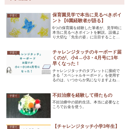
保育園見学で本当に見るべきポイ
子育て
ント【6園経験者が語る】
6つの保育園を経験した筆者が、見学時に
本当に見るべきポイントを解説。設備よ
り大切な「先生の姿」に注目すること
で、安心して子どもを預けられる保育園
選びができます。
チャレンジタッチのキーボード届
子育て
くのが、小4→小3・4月号に1年
早くなった！
チャレンジタッチのタブレットに接続で
きる『スペシャルキーボード』を使用す
るのは、いつからか気になりますよね？
『スペシャルキーボード』は、2025年度
から小学3年生の4月号の教材になりまし
た。わが家は2学年差姉妹で、小学1年生
不妊治療を経験して得たもの
子育て
準備号から【進研...
不妊治療中の節約生活。本当に必要なと
ころでお金を使う。
【チャレンジタッチ小学3年生】
子育て