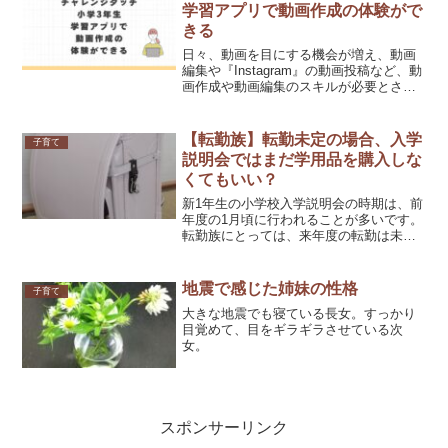
学習アプリで動画作成の体験がで
きる
日々、動画を目にする機会が増え、動画
編集や『Instagram』の動画投稿など、動
画作成や動画編集のスキルが必要とされ
る場面が多くなっていますよね。わが家
の姉妹（小3・小1）は、【進研ゼミ小学
講座】のチャレンジタッチを新1年生から
【転勤族】転勤未定の場合、入学
子育て
受講中です...
説明会ではまだ学用品を購入しな
くてもいい？
新1年生の小学校入学説明会の時期は、前
年度の1月頃に行われることが多いです。
転勤族にとっては、来年度の転勤は未定
の為、まだ学用品を購入したくないとい
う場合が多いと思います。そのような場
合は、学校に連絡をして、相談してみて
地震で感じた姉妹の性格
子育て
下さい。学校で、取り...
大きな地震でも寝ている長女。すっかり
目覚めて、目をギラギラさせている次
女。
スポンサーリンク