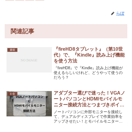
らぼ
関連記事
『fireHD8タブレット』（第10世
書籍
代）で、『Kindle』読み上げ機能
を使う方法
『fireHD8』で『Kindle』読み上げ機能が
使えるらしいけれど、どうやって使うの
だろう？
アダプター選びで迷った！VGAノ
お金
ートパソコンとHDMIモバイルモ
ニター接続方法とつまづきポイン
ト
ノートパソコンに外部モニターを接続し
て、デュアルディスプレイで作業効率を
アップさせたい！とモバイルモニターを
購入しました。しかし、接続を試みる
と、想定外のトラブルが次々と…特に、