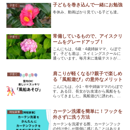
VGAとHDMIの接続方向には注意が必要で
子どもを巻き込んで一緒にお勉強
子育て
す。アダプター選びで...
冬休み、動画ばかり見ている子ども達。
常備しているもので、アイスクリ
子育て
ームをグレードアップ！
こんにちは、6歳・4歳姉妹ママ、らぼで
す。子ども達は、スイミングスクールに
通っています。毎月末に進級テストがあ
り、合格したときは、スイミングスクー
ルに設置されているアイスクリーム自販
機で、アイスクリームを買っています。
肩こりが軽くなる!?親子で楽しめ
子育て
今月末は、小1長女が進...
る「風船遊び」の意外なメリット
こんにちは、小1・年中姉妹ママのらぼで
す。ある日、長女がお友達から風船をも
らってきました。風船遊びに誘われ、子
どもたちと一緒にやってみたら、思いが
けないメリットがありました！ 風船遊
びで感じた肩まわりの変化普段、運動不
カーテン洗濯を簡単に！フックを
時短家事
足で、パソコン作業が多...
外さずに洗う方法
カーテンを洗濯する際、カーテンフック
の付け外しが面倒に感じることはありま