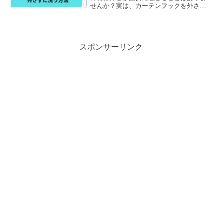
せんか？実は、カーテンフックを外さず
にそのまま洗濯する方法があるんです。
この記事では、簡単で時短になるカーテ
ンの洗濯方法をご紹介します！私自身
も、以前はカーテンを洗うた...
スポンサーリンク