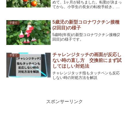
めて、1ヶ月が経ちました。転勤が決まっ
てから、小学生の長女の転校手続き、次
女の他市からの保育所の手続き、私の就
活を始めました。引越し後、まずは、長
女の小学校が始まり、次女は無所属の4月
5歳児の新型コロナワクチン接種
子育て
を経て、5月から保育...
(2回目)の様子
5歳時(年長)の新型コロナワクチン接種(2
回目)の様子です。
チャレンジタッチの画面が反応し
子育て
ない時の直し方 交換前にまず試
してほしい対処法
チャレンジタッチ指もタッチペンも反応
しない時の対処方法を解説
スポンサーリンク