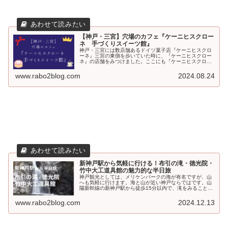
【神戸・三宮】穴場のカフェ『ケーニヒスクロー
ネ 手づくりスイーツ館』
神戸・三宮には数店舗あるドイツ菓子店『ケーニヒスクロ
ーネ』三宮の東側を歩いていた時に、『ケーニヒスクロー
ネ』の店舗をみつけました。ここにも『ケーニヒスクロー
ネ』のお店があったとは、知りませんでした。調べてみる
と、「ケーニヒスクローネ神戸手づ...
www.rabo2blog.com
2024.08.24
新神戸駅から気軽に行ける！布引の滝・徳光院・
竹中大工道具館の魅力的な半日旅
神戸観光としては、メリケンパークの海が有名ですが、山
へも気軽に行けます。海と山が近い神戸ならではです。山
陽新幹線の新神戸駅から徒歩15分以内で、滝をみることが
できます。新神戸駅から、布引の滝→布引貯水池→みはら
し展望台→徳光院→竹中大工道具...
www.rabo2blog.com
2024.12.13