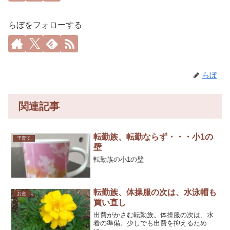
らぼをフォローする
らぼ
関連記事
転勤族、転勤ならず・・・小1の
子育て
壁
転勤族の小1の壁
転勤族、体操服の次は、水泳帽も
お金
買い直し
出費がかさむ転勤族。体操服の次は、水
着の準備。少しでも出費を抑えるため