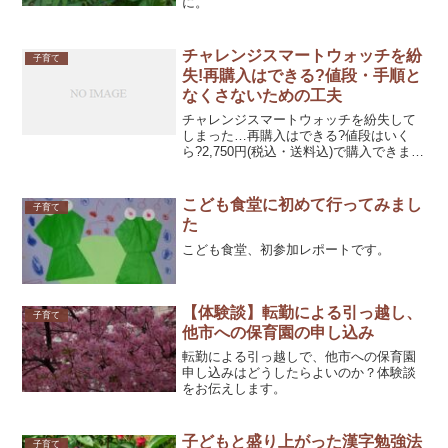
に。
チャレンジスマートウォッチを紛
子育て
失!再購入はできる?値段・手順と
なくさないための工夫
チャレンジスマートウォッチを紛失して
しまった…再購入はできる?値段はいく
ら?2,750円(税込・送料込)で購入できま
す。手続きの流れと、わが家で実践して
いるなくさない工夫をまとめました。故
障の場合は無償交換の可能性もありま
こども食堂に初めて行ってみまし
子育て
す。
た
こども食堂、初参加レポートです。
【体験談】転勤による引っ越し、
子育て
他市への保育園の申し込み
転勤による引っ越しで、他市への保育園
申し込みはどうしたらよいのか？体験談
をお伝えします。
子どもと盛り上がった漢字勉強法
子育て