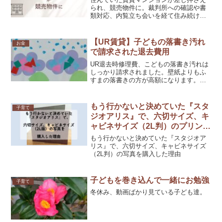
られ、競売物件に。裁判所への確認や書
類対応、内覧立ち会いを経て住み続ける
ことができました。不動産の共有や競売
のリスクを実感。経験を通じて、相続問
題や情報収集の重要性を学びました。
【UR賃貸】子どもの落書き汚れ
お金
で請求された退去費用
UR退去時修理費、こどもの落書き汚れは
しっかり請求されました。壁紙よりもふ
すまの落書きの方が高額になります。入
居中、発生時に火災保険を確認しましょ
う。
もう行かないと決めていた『スタ
子育て
ジオアリス』で、六切サイズ、キ
ャビネサイズ（2L判）のプリント
のみ購入した理由
もう行かないと決めていた『スタジオア
リス』で、六切サイズ、キャビネサイズ
（2L判）の写真を購入した理由
子どもを巻き込んで一緒にお勉強
子育て
冬休み、動画ばかり見ている子ども達。