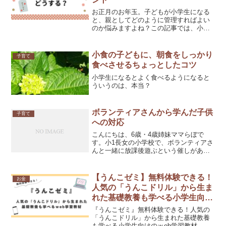
お正月のお年玉。子どもが小学生になる
と、親としてどのように管理すればよい
のか悩みますよね？この記事では、小学
生の子どものお年玉の扱いについて、具
体的な方法やポイントを解説します。 お
年玉の平均額を知ろうまずは一般的なお
小食の子どもに、朝食をしっかり
子育て
年玉の相場を把握するこ...
食べさせるちょっとしたコツ
小学生になるとよく食べるようになると
ういうのは、本当？
ボランティアさんから学んだ子供
子育て
への対応
こんにちは、6歳・4歳姉妹ママらぼで
す。小1長女の小学校で、ボランティアさ
んと一緒に放課後遊ぶという催しがあ
り、そのお手伝いに行ってきました。ボ
ランティアさんの顔触れは、主に運営を
してくださっている児童のママさん、年
【うんこゼミ】無料体験できる！
お金
配の男性、女性でした。ま...
人気の「うんこドリル」から生ま
れた基礎教養も学べる小学生向け
のｗeb学習教材
『うんこゼミ』無料体験できる！人気の
「うんこドリル」から生まれた基礎教養
も学べる小学生向けのｗeb学習教材