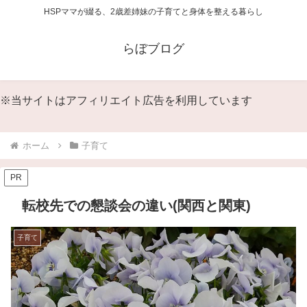
HSPママが綴る、2歳差姉妹の子育てと身体を整える暮らし
らぼブログ
※当サイトはアフィリエイト広告を利用しています
ホーム
子育て
PR
転校先での懇談会の違い(関西と関東)
子育て