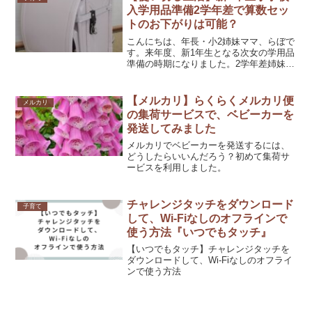
入学用品準備2学年差で算数セッ
トのお下がりは可能？
こんにちは、年長・小2姉妹ママ、らぼで
す。来年度、新1年生となる次女の学用品
準備の時期になりました。2学年差姉妹だ
と、長女のお下がりが使えるのか悩まし
い物もあります。学用品をいろいろ買わ
なきゃなぁと思っていましたが、その前
【メルカリ】らくらくメルカリ便
メルカリ
に、一呼吸おいて家...
の集荷サービスで、ベビーカーを
発送してみました
メルカリでベビーカーを発送するには、
どうしたらいいんだろう？初めて集荷サ
ービスを利用しました。
チャレンジタッチをダウンロード
子育て
して、Wi-Fiなしのオフラインで
使う方法『いつでもタッチ』
【いつでもタッチ】チャレンジタッチを
ダウンロードして、Wi-Fiなしのオフライ
ンで使う方法