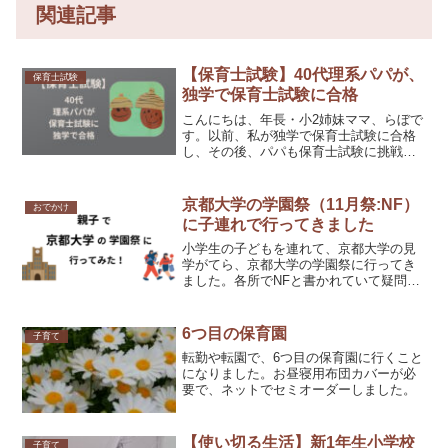
関連記事
【保育士試験】40代理系パパが、
保育士試験
独学で保育士試験に合格
こんにちは、年長・小2姉妹ママ、らぼで
す。以前、私が独学で保育士試験に合格
し、その後、パパも保育士試験に挑戦し
ていました。保育士試験筆記に40代男性
が独学で合格パパは、40代理系出身で、
保育とは、無関係の仕事をしています。
京都大学の学園祭（11月祭:NF）
おでかけ
子どもが起床する前...
に子連れで行ってきました
小学生の子どもを連れて、京都大学の見
学がてら、京都大学の学園祭に行ってき
ました。各所でNFと書かれていて疑問だ
ったのですが、11月祭（Novenber
Festival）通称：NFだそうです。2024年
11月20日（水）～23日（土）京都大...
6つ目の保育園
子育て
転勤や転園で、6つ目の保育園に行くこと
になりました。お昼寝用布団カバーが必
要で、ネットでセミオーダーしました。
【使い切る生活】新1年生小学校
子育て