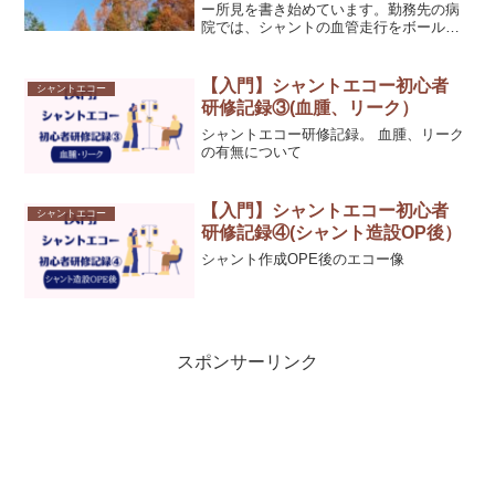
ー所見を書き始めています。勤務先の病
院では、シャントの血管走行をボールペ
ンで手書きすることになっているのです
が、血管の幅を均等に書いたり、狭窄部
位がはっきりわかるように、腕の正しい
【入門】シャントエコー初心者
シャントエコー
部位で書き表すのが、とて...
研修記録③(血腫、リーク）
シャントエコー研修記録。 血腫、リーク
の有無について
【入門】シャントエコー初心者
シャントエコー
研修記録④(シャント造設OP後）
シャント作成OPE後のエコー像
スポンサーリンク