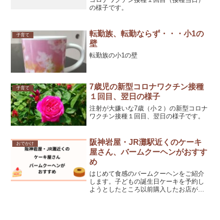
の様子です。
転勤族、転勤ならず・・・小1の
子育て
壁
転勤族の小1の壁
7歳児の新型コロナワクチン接種
子育て
１回目、翌日の様子
注射が大嫌いな7歳（小２）の新型コロナ
ワクチン接種１回目、翌日の様子です。
阪神岩屋・JR灘駅近くのケーキ
おでかけ
屋さん、バームクーヘンがおすす
め
はじめて食感のバームクーヘンをご紹介
します。子どもの誕生日ケーキを予約し
ようとしたところ以前購入したお店が閉
店していて、新しいケーキ屋さんが開店
していました。バームクーヘンがおすす
め商品のようです。『patisserie