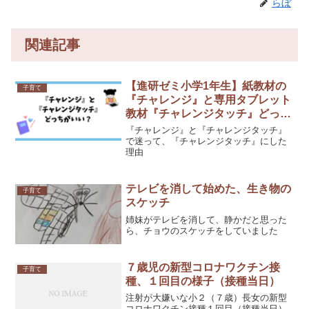
らぼ
関連記事
【進研ゼミ小学1年生】紙教材の
子育て
『チャレンジ』と専用タブレット
教材『チャレンジタッチ』どっち
がいい？
『チャレンジ』と『チャレンジタッチ』
で迷って、『チャレンジタッチ』にした
理由
テレビを消して始めた、生き物の
子育て
スケッチ
姉妹がテレビを消して、静かだと思った
ら、チョウのスケッチをしていました
７歳児の新型コロナワクチン接
子育て
種、１回目の様子（接種当日）
注射が大嫌いな小２（７歳）長女の新型
コロナワクチン接種１回目（接種当日）