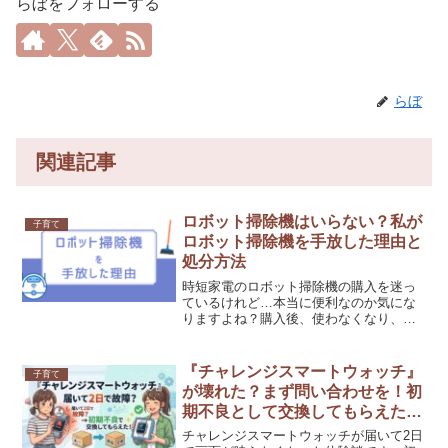
らぼをフォローする
らぼ
関連記事
ロボット掃除機はいらない？私が
子育て
ロボット掃除機を手放した理由と
処分方法
時短家電のロボット掃除機の購入を迷っ
ているけれど…本当に便利なのか気にな
りますよね？購入後、使わなくなり、後
悔しないか？わが家に合うのか？私は、
未就学児の子育て中に時短目的で、ロボ
ット掃除機を購入し、数年間使用しまし
『チャレンジスマートウォッチ』
子育て
た。その後、子どもの成長...
が壊れた？まず問い合わせを！初
期不良として交換してもらえた体
験談
チャレンジスマートウォッチが届いて2日