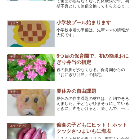
で画面が映らなくなった体験談です。初
期不良として無償交換してもらえるまで
の問い合わせ方法・手順をまとめまし
た。同じ症状で困っている方の参考にな
れば幸いです。
小学校プール始まります
子育て
小学校水着の準備は、先輩ママの情報が
大切です。
6つ目の保育園で、初の簡単おに
子育て
ぎり弁当の指定
親の負担が少なくなる。保育園からの
『おにぎり弁当』の指定。
夏休みの自由課題
子育て
夏休みの自由課題の材料は、百均でそろ
えました。子どもがひまそうにしている
ときに、声をかけると、楽しんで、一気
にやり終えました。
偏食の子どもにヒット！ ホット
ホットクック
クックさつまいもに海塩
ふるさと納税の返礼品で、海塩をいただ