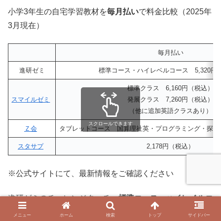
小学3年生の自宅学習教材を
毎月払い
で料金比較（2025年
3月現在）
毎月払い
進研ゼミ
標準コース・ハイレベルコース 5,320円
標準クラス 6,160円（税込）
スマイルゼミ
発展クラス 7,260円（税込）
（他に追加英語クラスあり）
スクロールできます
Ｚ会
タブレットコース 国算理社英・プログラミング・探究学習
スタサプ
2,178円（税込）
※公式サイトにて、最新情報をご確認ください
進研ゼミのチャレンジタッチ
標準コース
⇔
ハイレベルコ
ース
はタブレットから簡単に
いつでも設定変更できます
。
メニュー
ホーム
検索
トップ
サイドバー