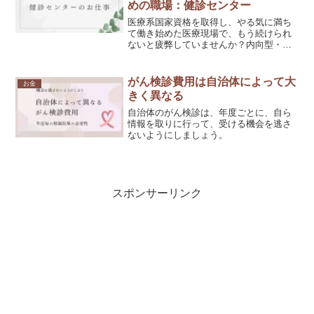
めの職場：健診センター
医療系国家資格を取得し、やる気に満ち
て働き始めた医療現場で、もう続けられ
ないと疲弊していませんか？内向型・
HSP医療従事者にとって、健診センター
は働きやすく活躍できる職場です。健診
センターでの仕事は、計画通りに行わ
がん検診費用は自治体によって大
お金
れ、過度のプレッシャーが少...
きく異なる
自治体のがん検診は、年度ごとに、自ら
情報を取りに行って、受ける機会を逃さ
ないようにしましょう。
スポンサーリンク