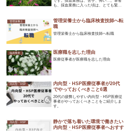
です。採血業務は、苦手、怖い…。筆者
も、採血業務に入った頃は、とても緊張
して採血業務を行っていました。それで
も、回数を多く経験したことで、今で
は、検査業務の中で、採血は好きな業務
管理栄養士から臨床検査技師へ転
管理栄養士
になりました。【臨床検査...
職
管理栄養士から臨床検査技師へ転職
医療職を志した理由
臨床検査
医療従事者が医療職を志した理由
内向型・HSP医療従事者が20代
内向型・HSP
でやっておくべきこと6選
20代の疲弊しやすい内向型・HSP医療従
事者がやっておくべきことをご紹介しま
す。
静かで落ち着いた環境で働きたい
内向型・HSP
内向型・HSP医療従事者へおすす