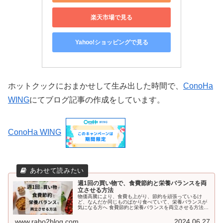
楽天市場で見る
Yahoo!ショッピングで見る
ホットクックにおまかせして生み出した時間で、
ConoHa
WING
にてブログ記事の作成をしています。
ConoHa WING
週1回の買い物で、食費節約と栄養バランスを両
立させる方法
物価高騰により、食費も上がり、節約を頑張っているけ
ど、なんだか同じものばかり食べていて、栄養バランスが
気になる方へ 食費節約と栄養バランスを両立させる方法を
お伝えします。
www.rabo2blog.com
2024.06.27