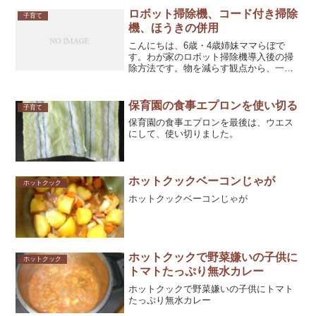
ロボット掃除機、コード付き掃除
子育て
機、ほうきの併用
こんにちは、6歳・4歳姉妹ママらぼで
す。わが家のロボット掃除機導入後の掃
除方法です。物を減らす観点から、一時
期はほうきのみにしようかと考えていた
のですが、現在は、3つの掃除道具を使っ
ています。ロボット掃除機を使う時家族
保育園の食事エプロンを使い切る
子育て
がいる時は、家族が動画...
保育園の食事エプロンを最後は、ウエス
にして、使い切りました。
ホットクックベーコンじゃが
ホットクック
ホットクックベーコンじゃが
ホットクックで野菜嫌いの子供に
ホットクック
トマトたっぷり無水カレー
ホットクックで野菜嫌いの子供にトマト
たっぷり無水カレー