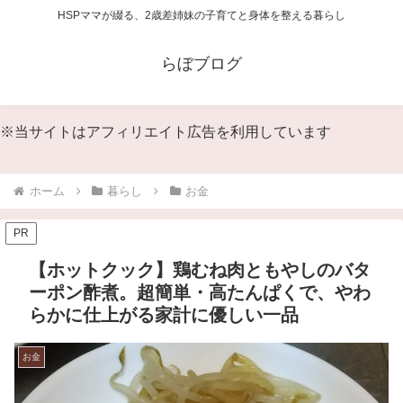
HSPママが綴る、2歳差姉妹の子育てと身体を整える暮らし
らぼブログ
※当サイトはアフィリエイト広告を利用しています
ホーム
暮らし
お金
PR
【ホットクック】鶏むね肉ともやしのバタ
ーポン酢煮。超簡単・高たんぱくで、やわ
らかに仕上がる家計に優しい一品
お金